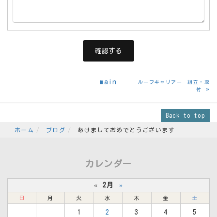
main
ルーフキャリアー 組立・取
»
付
Back to top
ホーム
ブログ
あけましておめでとうございます
カレンダー
«
2月
»
日
月
火
水
木
金
土
1
2
3
4
5