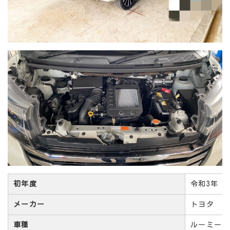
初年度
令和3年
メーカー
トヨタ
車種
ルーミー